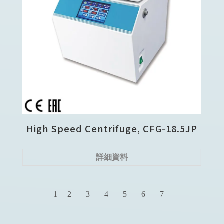
High Speed Centrifuge, CFG-18.5JP
詳細資料
1
2
3
4
5
6
7