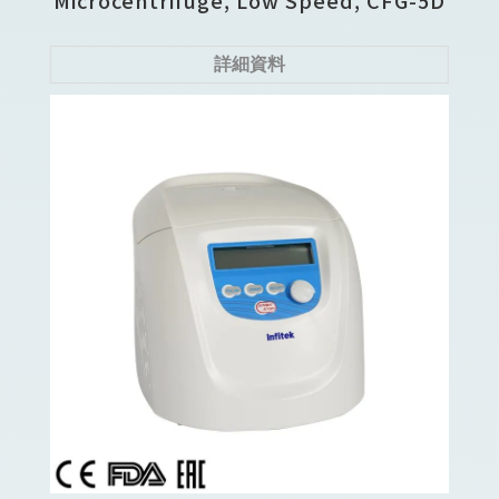
Microcentrifuge, Low Speed, CFG-5D
詳細資料