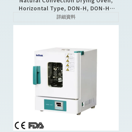
Natural Convection Drying Oven,
Horizontal Type, DON-H, DON-HE
Series
詳細資料