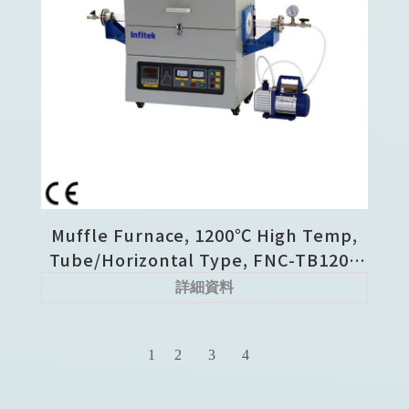
Muffle Furnace, 1200℃ High Temp,
Tube/Horizontal Type, FNC-TB1200
Series
詳細資料
1
2
3
4