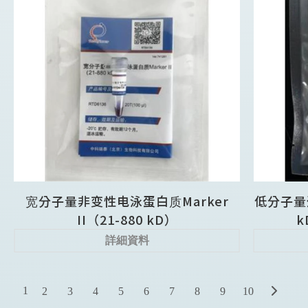
宽分子量非变性电泳蛋白质Marker
低分子量蛋白
II（21-880 kD）
k
詳細資料
1
2
3
4
5
6
7
8
9
10